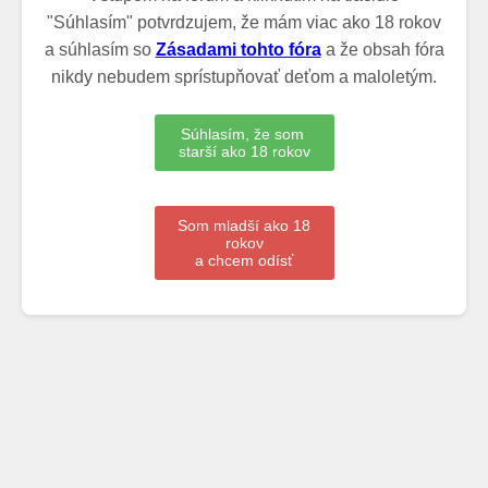
"Súhlasím" potvrdzujem, že mám viac ako 18 rokov
a súhlasím so
Zásadami tohto fóra
a že obsah fóra
nikdy nebudem sprístupňovať deťom a maloletým.
Súhlasím, že som
starší ako 18 rokov
Som mladší ako 18
rokov
a chcem odísť