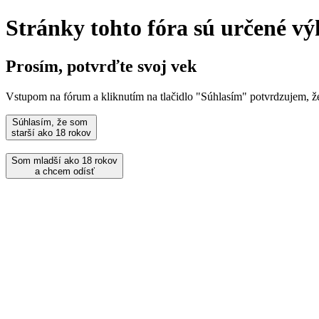
Stránky tohto fóra sú určené vý
Prosím, potvrďte svoj vek
Vstupom na fórum a kliknutím na tlačidlo "Súhlasím" potvrdzujem, 
Súhlasím, že som
starší ako 18 rokov
Som mladší ako 18 rokov
a chcem odísť