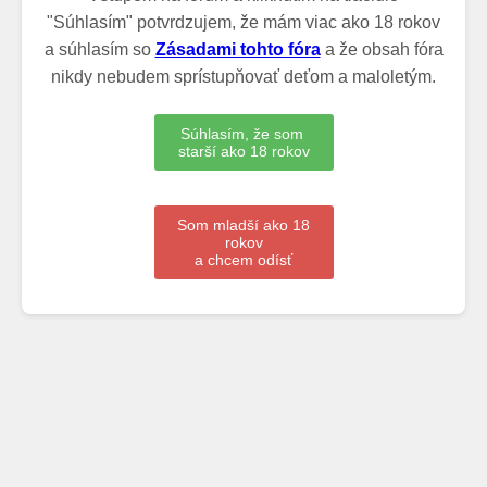
"Súhlasím" potvrdzujem, že mám viac ako 18 rokov
a súhlasím so
Zásadami tohto fóra
a že obsah fóra
nikdy nebudem sprístupňovať deťom a maloletým.
Súhlasím, že som
starší ako 18 rokov
Som mladší ako 18
rokov
a chcem odísť