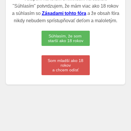
"Súhlasím" potvrdzujem, že mám viac ako 18 rokov
a súhlasím so
Zásadami tohto fóra
a že obsah fóra
nikdy nebudem sprístupňovať deťom a maloletým.
Súhlasím, že som
starší ako 18 rokov
Som mladší ako 18
rokov
a chcem odísť