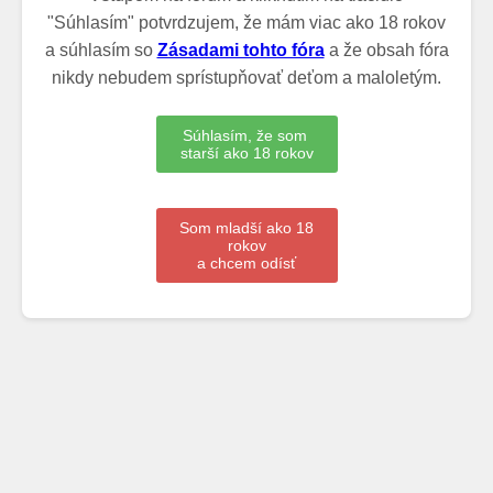
"Súhlasím" potvrdzujem, že mám viac ako 18 rokov
a súhlasím so
Zásadami tohto fóra
a že obsah fóra
nikdy nebudem sprístupňovať deťom a maloletým.
Súhlasím, že som
starší ako 18 rokov
Som mladší ako 18
rokov
a chcem odísť