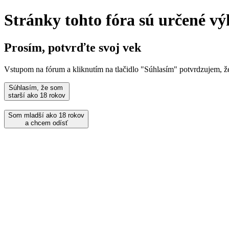
Stránky tohto fóra sú určené vý
Prosím, potvrďte svoj vek
Vstupom na fórum a kliknutím na tlačidlo "Súhlasím" potvrdzujem, 
Súhlasím, že som
starší ako 18 rokov
Som mladší ako 18 rokov
a chcem odísť