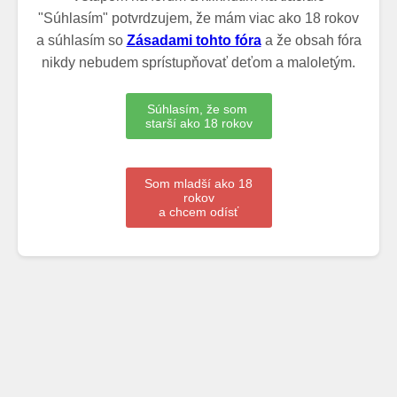
"Súhlasím" potvrdzujem, že mám viac ako 18 rokov
a súhlasím so
Zásadami tohto fóra
a že obsah fóra
nikdy nebudem sprístupňovať deťom a maloletým.
Súhlasím, že som
starší ako 18 rokov
Som mladší ako 18
rokov
a chcem odísť