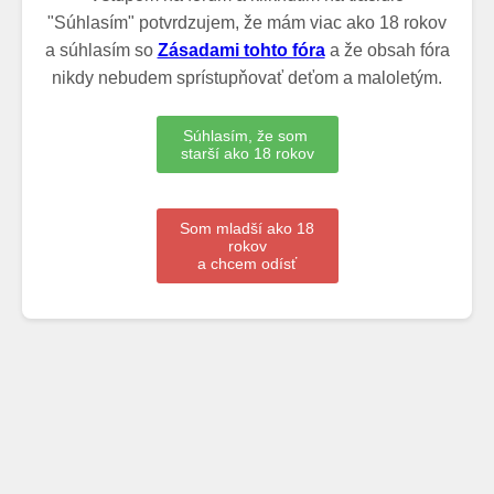
"Súhlasím" potvrdzujem, že mám viac ako 18 rokov
a súhlasím so
Zásadami tohto fóra
a že obsah fóra
nikdy nebudem sprístupňovať deťom a maloletým.
Súhlasím, že som
starší ako 18 rokov
Som mladší ako 18
rokov
a chcem odísť