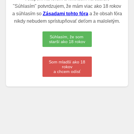
"Súhlasím" potvrdzujem, že mám viac ako 18 rokov
a súhlasím so
Zásadami tohto fóra
a že obsah fóra
nikdy nebudem sprístupňovať deťom a maloletým.
Súhlasím, že som
starší ako 18 rokov
Som mladší ako 18
rokov
a chcem odísť