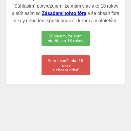
"Súhlasím" potvrdzujem, že mám viac ako 18 rokov
a súhlasím so
Zásadami tohto fóra
a že obsah fóra
nikdy nebudem sprístupňovať deťom a maloletým.
Súhlasím, že som
starší ako 18 rokov
Som mladší ako 18
rokov
a chcem odísť