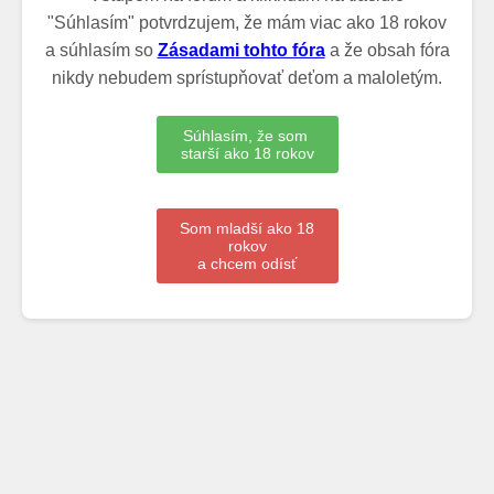
"Súhlasím" potvrdzujem, že mám viac ako 18 rokov
a súhlasím so
Zásadami tohto fóra
a že obsah fóra
nikdy nebudem sprístupňovať deťom a maloletým.
Súhlasím, že som
starší ako 18 rokov
Som mladší ako 18
rokov
a chcem odísť