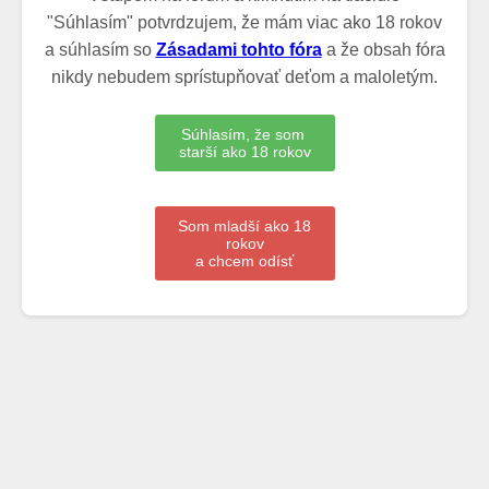
"Súhlasím" potvrdzujem, že mám viac ako 18 rokov
a súhlasím so
Zásadami tohto fóra
a že obsah fóra
nikdy nebudem sprístupňovať deťom a maloletým.
Súhlasím, že som
starší ako 18 rokov
Som mladší ako 18
rokov
a chcem odísť