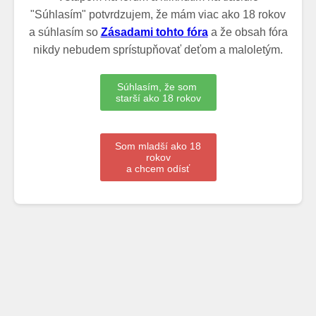
"Súhlasím" potvrdzujem, že mám viac ako 18 rokov
a súhlasím so
Zásadami tohto fóra
a že obsah fóra
nikdy nebudem sprístupňovať deťom a maloletým.
Súhlasím, že som
starší ako 18 rokov
Som mladší ako 18
rokov
a chcem odísť