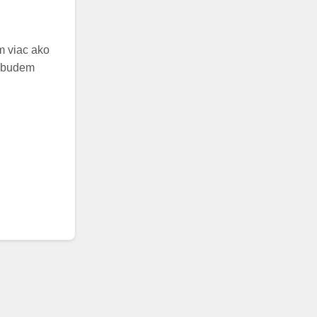
m viac ako
nebudem