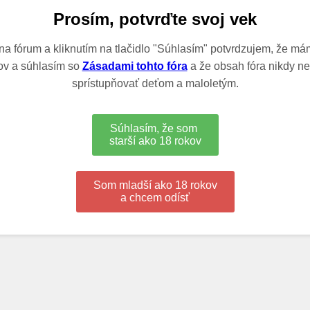
Prosím, potvrďte svoj vek
a fórum a kliknutím na tlačidlo "Súhlasím" potvrdzujem, že má
ov a súhlasím so
Zásadami tohto fóra
a že obsah fóra nikdy 
sprístupňovať deťom a maloletým.
Súhlasím, že som
starší ako 18 rokov
Som mladší ako 18 rokov
a chcem odísť