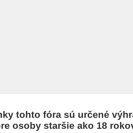
nky tohto fóra sú určené výh
re osoby staršie ako 18 roko