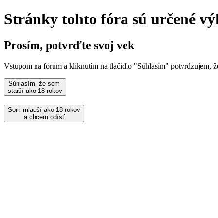
Stránky tohto fóra sú určené vý
Prosím, potvrďte svoj vek
Vstupom na fórum a kliknutím na tlačidlo "Súhlasím" potvrdzujem, 
Súhlasím, že som
starší ako 18 rokov
Som mladší ako 18 rokov
a chcem odísť