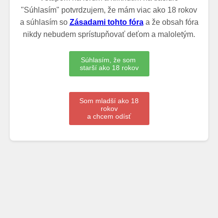
"Súhlasím" potvrdzujem, že mám viac ako 18 rokov
a súhlasím so
Zásadami tohto fóra
a že obsah fóra
nikdy nebudem sprístupňovať deťom a maloletým.
Súhlasím, že som
starší ako 18 rokov
Som mladší ako 18
rokov
a chcem odísť