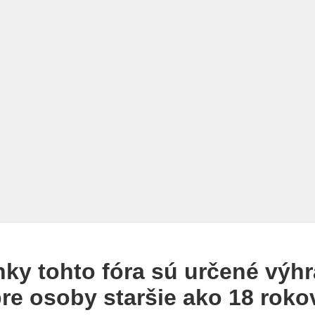
nky tohto fóra sú určené výh
re osoby staršie ako 18 roko