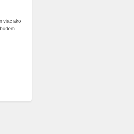
m viac ako
nebudem