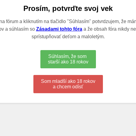
Prosím, potvrďte svoj vek
a fórum a kliknutím na tlačidlo "Súhlasím" potvrdzujem, že má
ov a súhlasím so
Zásadami tohto fóra
a že obsah fóra nikdy 
sprístupňovať deťom a maloletým.
Súhlasím, že som
starší ako 18 rokov
Som mladší ako 18 rokov
a chcem odísť