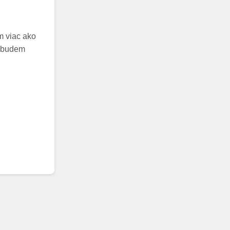
m viac ako
nebudem