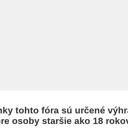
nky tohto fóra sú určené výh
re osoby staršie ako 18 roko