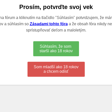
Prosím, potvrďte svoj vek
a fórum a kliknutím na tlačidlo "Súhlasím" potvrdzujem, že má
ov a súhlasím so
Zásadami tohto fóra
a že obsah fóra nikdy 
sprístupňovať deťom a maloletým.
Súhlasím, že som
starší ako 18 rokov
Som mladší ako 18 rokov
a chcem odísť