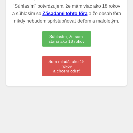
"Súhlasím" potvrdzujem, že mám viac ako 18 rokov
a súhlasím so
Zásadami tohto fóra
a že obsah fóra
nikdy nebudem sprístupňovať deťom a maloletým.
Súhlasím, že som
starší ako 18 rokov
Som mladší ako 18
rokov
a chcem odísť