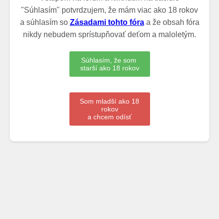
"Súhlasím" potvrdzujem, že mám viac ako 18 rokov
a súhlasím so
Zásadami tohto fóra
a že obsah fóra
nikdy nebudem sprístupňovať deťom a maloletým.
Súhlasím, že som
starší ako 18 rokov
Som mladší ako 18
rokov
a chcem odísť