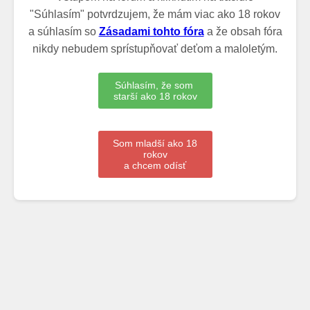
"Súhlasím" potvrdzujem, že mám viac ako 18 rokov
a súhlasím so
Zásadami tohto fóra
a že obsah fóra
nikdy nebudem sprístupňovať deťom a maloletým.
Súhlasím, že som
starší ako 18 rokov
Som mladší ako 18
rokov
a chcem odísť