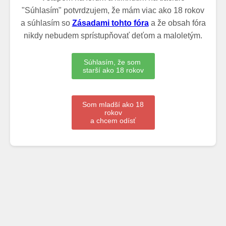
"Súhlasím" potvrdzujem, že mám viac ako 18 rokov
a súhlasím so
Zásadami tohto fóra
a že obsah fóra
nikdy nebudem sprístupňovať deťom a maloletým.
Súhlasím, že som
starší ako 18 rokov
Som mladší ako 18
rokov
a chcem odísť