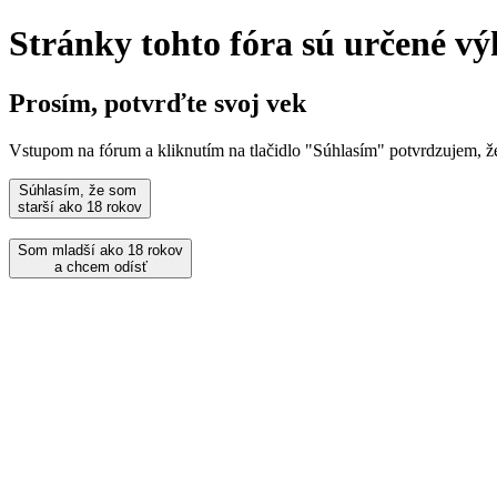
Stránky tohto fóra sú určené vý
Prosím, potvrďte svoj vek
Vstupom na fórum a kliknutím na tlačidlo "Súhlasím" potvrdzujem, 
Súhlasím, že som
starší ako 18 rokov
Som mladší ako 18 rokov
a chcem odísť