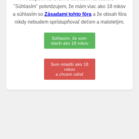
"Súhlasím" potvrdzujem, že mám viac ako 18 rokov
a súhlasím so
Zásadami tohto fóra
a že obsah fóra
nikdy nebudem sprístupňovať deťom a maloletým.
Súhlasím, že som
starší ako 18 rokov
Som mladší ako 18
rokov
a chcem odísť